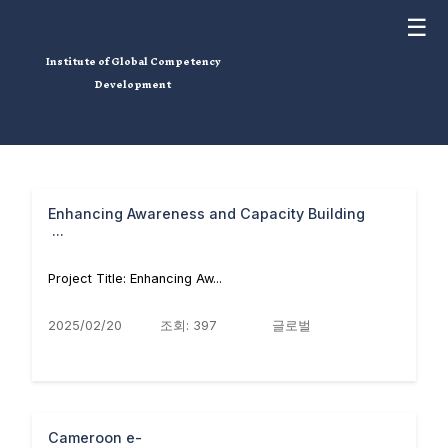
☰
Institute of Global Competency
Development
검색
총
40
건
2
/
7
페이지
Enhancing Awareness and Capacity Building
...
Project Title: Enhancing Aw...
2025/02/20
조회: 397
글로벌
Cameroon e-